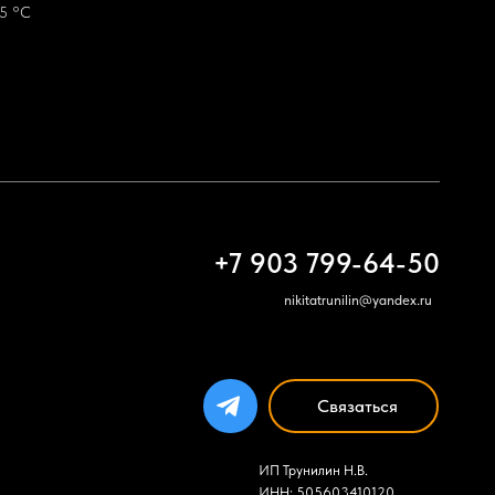
75 °С
+7 903 799-64-50
nikitatrunilin@yandex.ru
Связаться
ИП Трунилин Н.В.
ИНН: 505603410120
www.trunilinnikita.ru