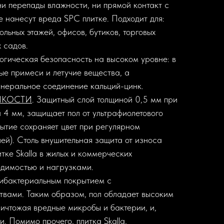
ни перепады влажности, ни прямой контакт с
е нанесут вреда SPC плитке. Подходит для:
ольных этажей, офисов, бутиков, торговых
 садов.
логическая безопасность на высоком уровне: в
ые примеси и летучие вещества, а
неральное соединение кальций-цинк.
ЙКОСТИ
. Защитный слой толщиной 0,5 мм при
 4 мм, защищает пол от ультрафиолетового
рытие сохраняет цвет при регулярном
ей). Столь внушительная защита от износа
итке Skalla в жилых и коммерческих
димостью и нагрузками.
тибактериальным покрытием с
вами. Таким образом, пол обладает высоким
ничтожая вредные микробы и бактерии, и,
. Помимо прочего, плитка Skalla,