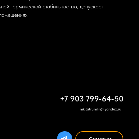
ной термической стабильностью, допускает
помещениях.
+7 903 799-64-50
nikitatrunilin@yandex.ru
Связаться
ИП Трунилин Н.В.
ИНН: 505603410120
www.trunilinnikita.ru