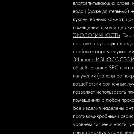
влаговпитывающих слоев: 
водой (даже длительный) н
кухонь, ванных комнат, цок
помещений, школ и детских
ЭКОЛОГИЧНОСТЬ
. Эко
составе отсутствуют вредн
стабилизатором служит ми
34 класс ИЗНОСОСТО
общей толщине SPC плитки
излучения (напольное пок
воздействии солнечных луч
позволяет использовать пл
помещениях с любой прохо
Все изделия наделены ан
противомикробными свойст
уровнем гигиеничности, у
очищая воздух в помещении