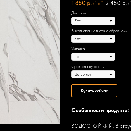
1 850
р.
2 450
р.
/
1 m²
/
Доставка
Выезд специалиста с образцами
Укладка
Срок эксплуатации
Купить сейчас
Особенности продукта:
ВОДОСТОЙКИЙ.
В струк