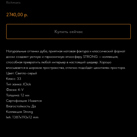
Richmans
2740,00
р.
Купить сейчас
Натуральные оттенки дуба, приятная матовая фактура и классический формат
доски создают уютную и гармоничную атмосферу. STRONG — коллекция,
способная превратить любой интерьер в настоящий шедевр. Хорошо
вписывается в широкие пространства, отлично подойдёт ценителям простора.
Цвет: Светло-серый
Класс: 33
Тип замка: JClick
Фаска: 4-V
Толщина: 12 мм
Сертифиация: Имеется
Влагостойкость: Да
Коллекция: Strong
lwh: 1387x193x12 mm