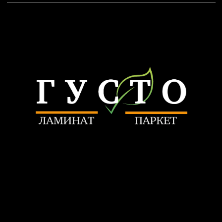
+7 903 799-64-50
nikitatrunilin@yandex.ru
Связаться
ИП Трунилин Н.В.
ИНН: 505603410120
Политика конфиденциальности
www.trunilinnikita.ru