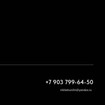
+7 903 799-64-50
nikitatrunilin@yandex.ru
Связаться
ИП Трунилин Н.В.
ИНН: 505603410120
www.trunilinnikita.ru