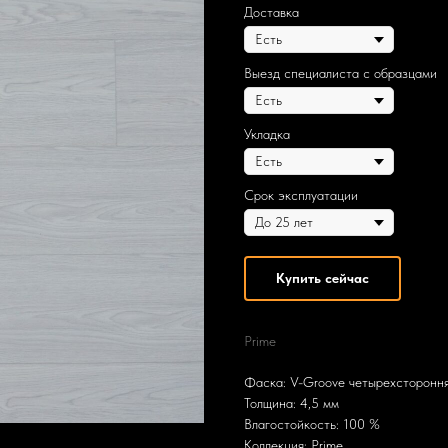
Доставка
Выезд специалиста с образцами
Укладка
Срок эксплуатации
Купить сейчас
Prime
Фаска: V-Groove четырехстороння
Толщина: 4,5 мм
Влагостойкость: 100 %
Коллекция: Prime