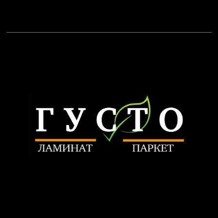
+7 903 799-64-50
nikitatrunilin@yandex.ru
Связаться
ИП Трунилин Н.В.
ИНН: 505603410120
Политика конфиденциальности
www.trunilinnikita.ru