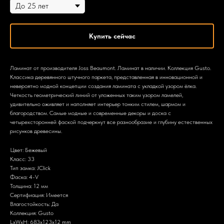
Купить сейчас
Ламинат от производителя Joss Beaumont. Ламинат в наличии. Коллекция Gusto.
Классика деревянного штучного паркета, представленная в инновационной и
невероятно модной концепции создания ламината с укладкой узором ёлка.
Четкость геометрический линий от уложенных таким узором ламелей,
удивительно оживляет и наполняет интерьер тонким стилем, шармом и
благородством. Самые модные и современные декоры и доска с
четырехсторонней фаской подчеркнут все разнообразие и глубину естественных
рисунков древесины.
Цвет: Бежевый
Класс: 33
Тип замка: JClick
Фаска: 4-V
Толщина: 12 мм
Сертифиация: Имеется
Влагостойкость: Да
Коллекция: Gusto
LxWxH: 683x123x12 mm