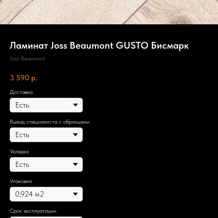
Ламинат Joss Beaumont GUSTO Бисмарк
Joss Beaumont
3 590
р.
Доставка
Выезд специалиста с образцами
Укладка
Упаковка
Срок эксплуатации