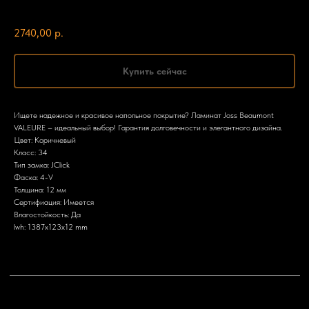
Joss Beaumont
2740,00
р.
Купить сейчас
Ищете надежное и красивое напольное покрытие? Ламинат Joss Beaumont
VALEURE – идеальный выбор! Гарантия долговечности и элегантного дизайна.
Цвет: Коричневый
Класс: 34
Тип замка: JClick
Фаска: 4-V
Толщина: 12 мм
Сертифиация: Имеется
Влагостойкость: Да
lwh: 1387x123x12 mm