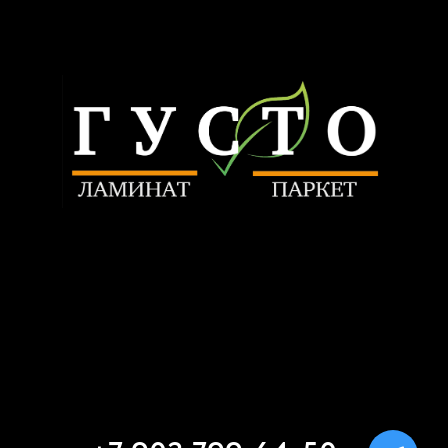
+7 903 799-64-50
nikitatrunilin@yandex.ru
Связаться
ИП Трунилин Н.В.
ИНН: 505603410120
Политика конфиденциальности
www.trunilinnikita.ru