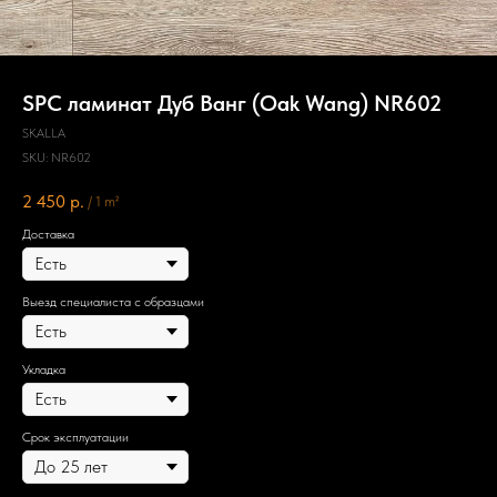
SPC ламинат Дуб Ванг (Oak Wang) NR602
SKALLA
SKU:
NR602
2 450
р.
/
1 m²
Доставка
Выезд специалиста с образцами
Укладка
Срок эксплуатации