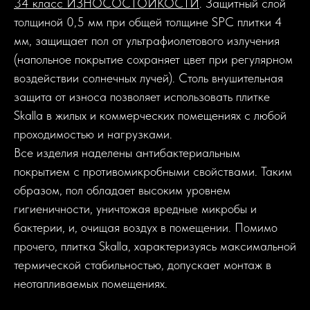
34 класс ИЗНОСОСТОЙКОСТИ
. Защитный слой
толщиной 0,5 мм при общей толщине SPC плитки 4
мм, защищает пол от ультрафиолетового излучения
(напольное покрытие сохраняет цвет при регулярном
воздействии солнечных лучей). Столь внушительная
защита от износа позволяет использовать плитке
Skalla в жилых и коммерческих помещениях с любой
проходимостью и нагрузками.
Все изделия наделены антибактериальным
покрытием с противомикробными свойствами. Таким
образом, пол обладает высоким уровнем
гигиеничности, уничтожая вредные микробы и
бактерии, и, очищая воздух в помещении. Помимо
прочего, плитка Skalla, характеризуясь максимальной
+7 903 799-64-50
термической стабильностью, допускает монтаж в
nikitatrunilin@yandex.ru
неотапливаемых помещениях.
Связаться