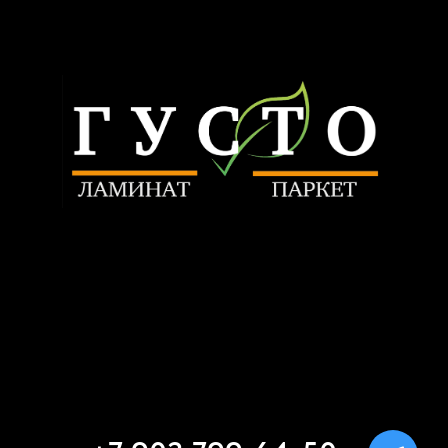
Связаться
ИП Трунилин Н.В.
ИНН: 505603410120
Политика конфиденциальности
www.trunilinnikita.ru