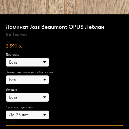
Ламинат Joss Beaumont OPUS Леблан
Joss Beaumont
2 590
р.
Доставка
Выезд специалиста с образцами
Укладка
Срок эксплуатации