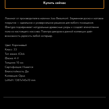
Купить сейчас
Ламинат от производителя в наличии Joss Beaumont. Зауженная доска и матовое
покрытие — идеальное и универсальное решение для любого помещения.
Фактура подчёркивает натуральные древесные узоры и создаёт впечатление
пола из настоящего массива. Палитра декоров в данной коллекции даёт
возможность украсить любой интерьер.
Цвет: Коричневый
Класс: 33
Тип замка: JClick
Фаска: 4-V
Толщина: 10 мм
Сертифиация: Имеется
Влагостойкость: Да
Коллекция: Opus
LxWxH: 1387x145x10 mm
+7 903 799-64-50
nikitatrunilin@yandex.ru