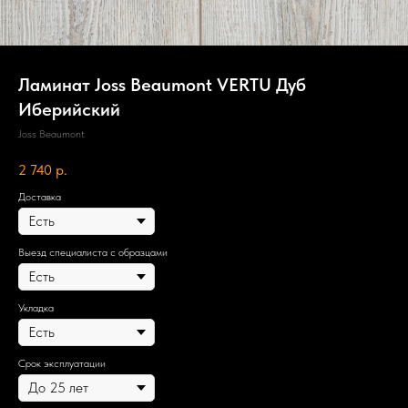
Ламинат Joss Beaumont VERTU Дуб
Иберийский
Joss Beaumont
2 740
р.
Доставка
Выезд специалиста с образцами
Укладка
Срок эксплуатации