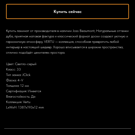
Купить сейчас
Купить ламинат от производителя в наличии Joss Beaumont; Натуральные оттенки
дуба, приятная матовая фактура и классический формат доски создают уютную и
гармоничную атмосферу. VERTU — коллекция, способная превратить любой
интерьер в настоящий шедевр. Хорошо вписывается в широкие пространства,
отлично подойдёт ценителям простора.
Цвет: Светло-серый
Класс: 33
Тип замка: JClick
Фаска: 4-V
Толщина: 12 мм
Сертифиация: Имеется
Влагостойкость: Да
Коллекция: Vertu
LxWxH: 1387x193x12 mm
+7 903 799-64-50
nikitatrunilin@yandex.ru