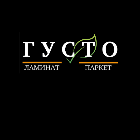
Связаться
ИП Трунилин Н.В.
ИНН: 505603410120
Политика конфиденциальности
www.trunilinnikita.ru