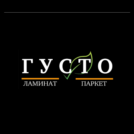
+7 903 799-64-50
nikitatrunilin@yandex.ru
Связаться
ИП Трунилин Н.В.
ИНН: 505603410120
Политика конфиденциальности
www.trunilinnikita.ru