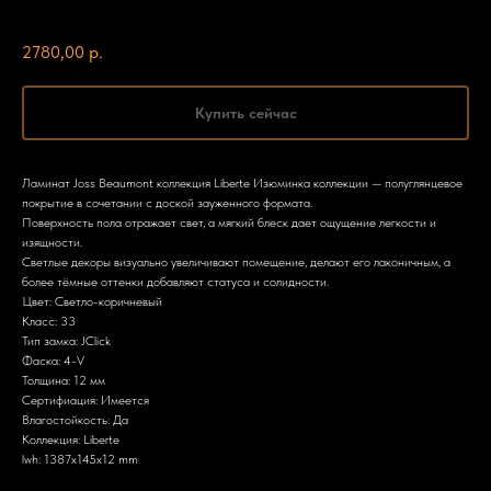
Joss Beaumont
2780,00
р.
Купить сейчас
Ламинат Joss Beaumont коллекция Liberte Изюминка коллекции — полуглянцевое
покрытие в сочетании с доской зауженного формата.
Поверхность пола отражает свет, а мягкий блеск дает ощущение легкости и
изящности.
Светлые декоры визуально увеличивают помещение, делают его лаконичным, а
более тёмные оттенки добавляют статуса и солидности.
Цвет: Светло-коричневый
Класс: 33
Тип замка: JClick
Фаска: 4-V
Толщина: 12 мм
Сертифиация: Имеется
Влагостойкость: Да
Коллекция: Liberte
lwh: 1387x145x12 mm