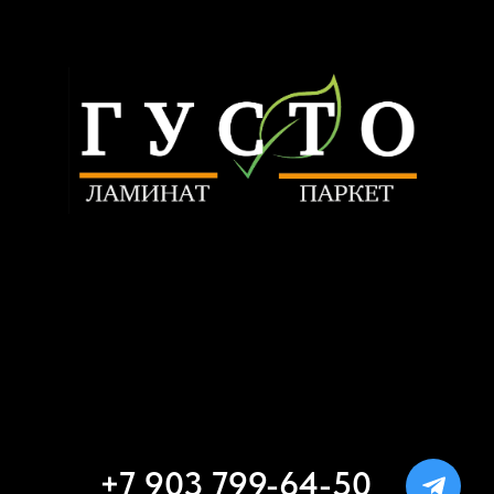
ИП Трунилин Н.В.
ИНН: 505603410120
Политика конфиденциальности
www.trunilinnikita.ru