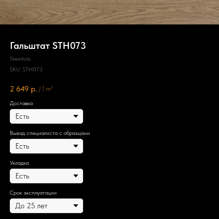
Гальштат STH073
Steinholz
SKU:
STH073
2 649
р.
/
1 m²
Доставка
Выезд специалиста с образцами
Укладка
Срок эксплуатации