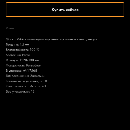
Купить сейчас
Prime
Фаска: V-Groove четырехсторонняя окрашенная в цвет декора
Толщина: 4,5 мм
Влагостойкость: 100 %
Коллекция: Prime
Размеры: 1220x180 мм
Поверхность: Рельефная
В упаковке, м²: 1,7568
Тип соединения: Замковый
Количество в упаковке, шт: 8
Класс износостойкости: 43
Вес упаковки, кг:: 18
+7 903 799-64-50
nikitatrunilin@yandex.ru
Связаться