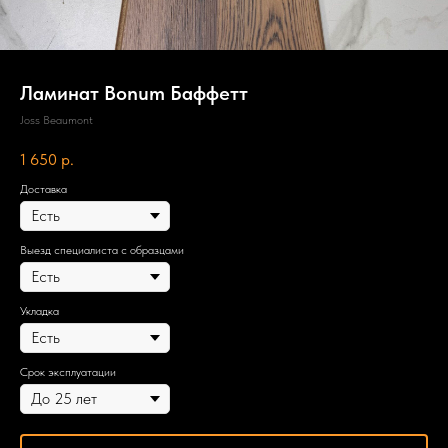
Ламинат Bonum Баффетт
Joss Beaumont
1 650
р.
Доставка
Выезд специалиста с образцами
Укладка
Срок эксплуатации