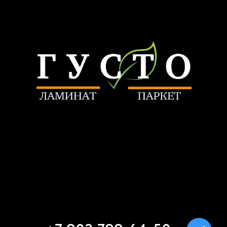
Связаться
ИП Трунилин Н.В.
ИНН: 505603410120
Политика конфиденциальности
www.trunilinnikita.ru