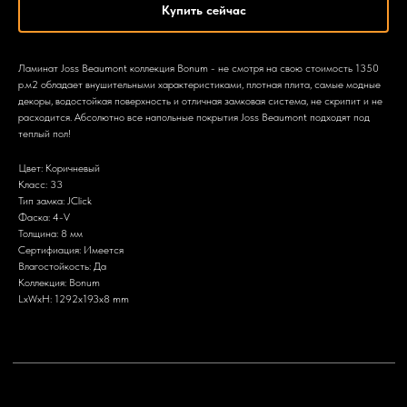
Купить сейчас
Ламинат Joss Beaumont коллекция Bonum - не смотря на свою стоимость 1350
р.м2 обладает внушительными характеристиками, плотная плита, самые модные
декоры, водостойкая поверхность и отличная замковая система, не скрипит и не
расходится. Абсолютно все напольные покрытия Joss Beaumont подходят под
теплый пол!
Цвет: Коричневый
Класс: 33
Тип замка: JClick
Фаска: 4-V
Толщина: 8 мм
Сертифиация: Имеется
Влагостойкость: Да
Коллекция: Bonum
LxWxH: 1292x193x8 mm
+7 903 799-64-50
nikitatrunilin@yandex.ru