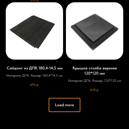
510
р.
+7 903 799-64-50
nikitatrunilin@yandex.ru
Сайдинг из ДПК 180,4-14,5 мм
Крышка столба верхняя
120*120 мм
Связаться
Материал: ДПК. Размер: 180,4*14,5 мм
Материал: ДПК. Размер: 120*120 мм
610
р.
610
р.
ИП Трунилин Н.В.
ИНН: 505603410120
Политика конфиденциальности
Load more
www.trunilinnikita.ru