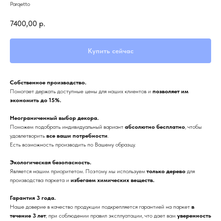
Parqetto
7400,00
р.
Купить сейчас
Собственное производство.
Помогает держать доступные цены для наших клиентов и
позволяет им
экономить до 15%.
Неограниченный выбор декора.
Поможем подобрать индивидуальный вариант
абсолютно бесплатно
, чтобы
удовлетворить
все ваши потребности
.
Есть возможность производить по Вашему образцу.
Экологическая безопасность.
Является нашим приоритетом. Поэтому мы используем
только дерево
для
производства паркета и
избегаем химических веществ.
Гарантия 3 года.
Наше доверие в качество продукции подкрепляется гарантией на паркет
в
течение 3 лет
; при соблюдении правил эксплуатации, что дает вам
уверенность