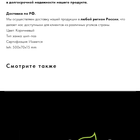
в долгосрочной надежности нашего продукта.
Доставка по РФ.
Мы осуществляем доставку нашей продукции в
любой регион России
, что
делает нас доступными для клиентов из различных уголков страны.
Цвет: Коричневый
Тип замка: шип-паз
Сертифиация: Имеется
lwh: 500x70x15 mm
Смотрите также
+7 903 799-64-50
nikitatrunilin@yandex.ru
Связаться
ИП Трунилин Н.В.