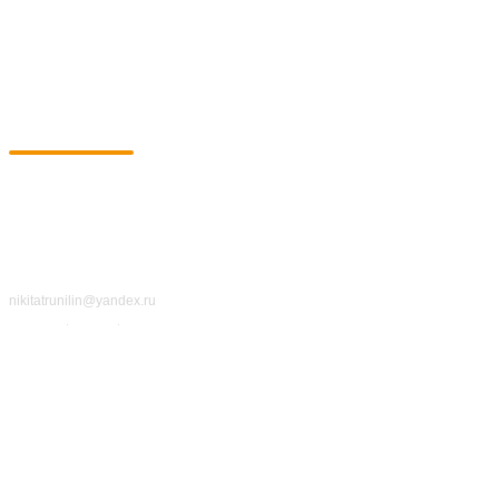
+7 903 799-64-50
Связаться
nikitatrunilin@yandex.ru
Политика
конфиденциальности
www.trunilinnikita.ru
ИП Трунилин Н.В.
ИНН: 505603410120